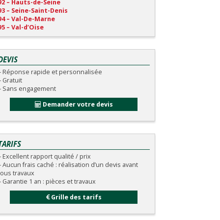
92 – Hauts-de-Seine
93 – Seine-Saint-Denis
94 – Val-De-Marne
95 – Val-d’Oise
DEVIS
– Réponse rapide et personnalisée
– Gratuit
– Sans engagement
Demander votre devis
TARIFS
– Excellent rapport qualité / prix
– Aucun frais caché : réalisation d’un devis avant
tous travaux
– Garantie 1 an : pièces et travaux
Grille des tarifs