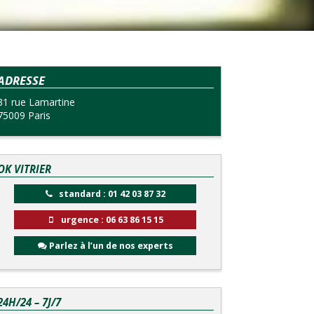
ADRESSE
31 rue Lamartine
75009 Paris
OK VITRIER
standard : 01 42 03 87 32
urgence : 06 63 86 15 15
Parlez à l’un de nos experts
24H/24 – 7J/7