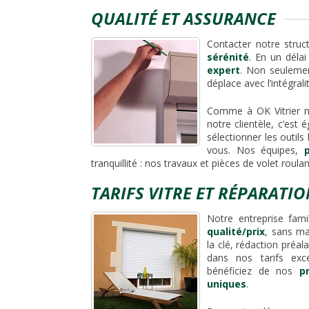
QUALITÉ ET ASSURANCE
Contacter notre struct
sérénité
. En un déla
expert
. Non seulemen
déplace avec l’intégral
Comme à OK Vitrier 
notre clientèle, c’est
sélectionner les outils
vous. Nos équipes,
tranquillité : nos travaux et pièces de volet roula
TARIFS VITRE ET RÉPARATI
Notre entreprise fami
qualité/prix
, sans ma
la clé, rédaction préa
dans nos tarifs exce
bénéficiez de nos
p
uniques
.