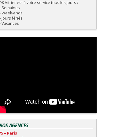
OK Vitrier est à votre service tous les jours :
– Semaines
– Week-ends
– Jours fériés
– Vacances
NOS AGENCES
75 – Paris