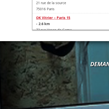
21 rue de la source
75016 Paris
OK Vitrier – Paris 15
- 2.6 km
72 rue Vasco de Gama
75015 Paris
OK Vitrier – Paris 6
- 2.6 km
7 rue Jean Francois Gerbillon
DEMAN
75006 Paris
OK Vitrier – Paris 14
- 3.3 km
51 rue de Plaisance
Paris
OK Vitrier – Paris 1
- 3.6 km