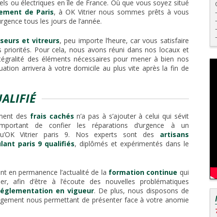
s ou électriques en île de France. Où que vous soyez situé
sement de Paris
, à OK Vitrier nous sommes prêts à vous
urgence tous les jours de l’année.
seurs et vitreurs
, peu importe l’heure, car vous satisfaire
 priorités. Pour cela, nous avons réuni dans nos locaux et
ntégralité des éléments nécessaires pour mener à bien nos
tuation arrivera à votre domicile au plus vite après la fin de
UALIFIÉ
ément des
frais cachés
n’a pas à s’ajouter à celui qui sévit
important de confier les réparations d’urgence à un
qu’OK Vitrier paris 9. Nos experts sont des
artisans
lant paris 9 qualifiés
, diplômés et expérimentés dans le
t en permanence l’actualité de la
formation continue
qui
er, afin d’être à l’écoute des nouvelles problématiques
réglementation en vigueur
. De plus, nous disposons de
agement nous permettant de présenter face à votre anomie