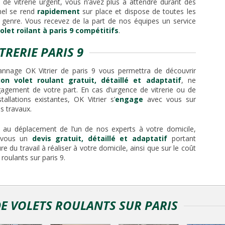
de vitrerie urgent, vous n’avez plus à attendre durant des
nel se rend
rapidement
sur place et dispose de toutes les
 genre. Vous recevez de la part de nos équipes un service
olet roilant à paris 9 compétitifs
.
TRERIE PARIS 9
annage OK Vitrier de paris 9 vous permettra de découvrir
ion volet roulant gratuit, détaillé et adaptatif
, ne
agement de votre part. En cas d’urgence de vitrerie ou de
allations existantes, OK Vitrier s’
engage
avec vous sur
s travaux.
t au déplacement de l’un de nos experts à votre domicile,
ec vous un
devis gratuit, détaillé et adaptatif
portant
 du travail à réaliser à votre domicile, ainsi que sur le coût
roulants sur paris 9.
DE VOLETS ROULANTS SUR PARIS