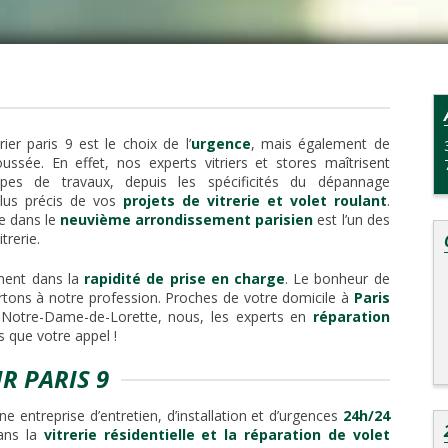
rier paris 9 est le choix de l’
urgence
, mais également de
oussée. En effet, nos experts vitriers et stores maîtrisent
ypes de travaux, depuis les spécificités du dépannage
plus précis de vos
projets de vitrerie et volet roulant
.
ie dans le
neuvième arrondissement parisien
est l’un des
trerie.
ment dans la
rapidité de prise en charge
. Le bonheur de
rtons à notre profession. Proches de votre domicile à
Paris
 Notre-Dame-de-Lorette, nous, les experts en
réparation
s que votre appel !
R PARIS 9
une entreprise d’entretien, d’installation et d’urgences
24h/24
dans la
vitrerie résidentielle et la réparation de volet