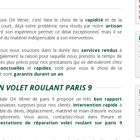
ure OK Vitrier, c’est faire le choix de la
rapidité
et de la
i court, déjà votre problème sera résolu par notre
artisan
t son expérience permet ce délai exceptionnel, mais il se
ité du matériel indispensable à son intervention.
nous nous soucions dans la durée des
services rendus
à
 également la raison pour laquelle nous prenons le temps de
 les plus précis pour nos prestations qui se dérouleront chez
ponctuelles
et
rapides
, sont pour vous le choix de la
nt sont
garantis durant un an
.
ON VOLET ROULANT PARIS 9
liale OK Vitrier de paris 9 propose un très
bon rapport
uvaises surprises pour nos clients.
Intervention rapide
à
lable du devis, déplacement, matériel et main d’œuvre incluse
ptionnels. Vous aussi, contactez-nous dans l’heure et
restations de réparation volet roulant sur paris 9