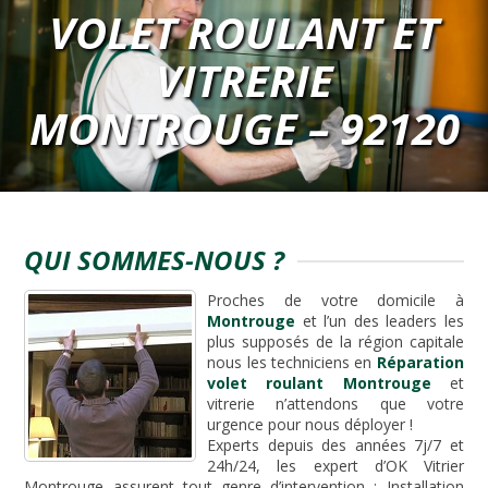
VOLET ROULANT ET
VITRERIE
MONTROUGE – 92120
QUI SOMMES-NOUS ?
Proches de votre domicile à
Montrouge
et l’un des leaders les
plus supposés de la région capitale
nous les techniciens en
Réparation
volet roulant Montrouge
et
vitrerie n’attendons que votre
urgence pour nous déployer !
Experts depuis des années 7j/7 et
24h/24, les expert d’OK Vitrier
Montrouge assurent tout genre d’intervention : Installation