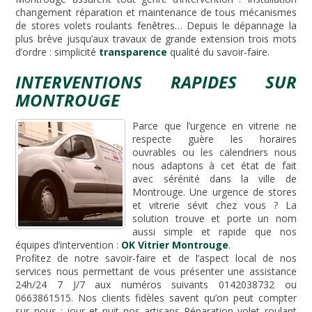
changement réparation et maintenance de tous mécanismes
de stores volets roulants fenêtres… Depuis le dépannage la
plus brève jusqu’aux travaux de grande extension trois mots
d’ordre : simplicité
transparence
qualité du savoir-faire.
INTERVENTIONS RAPIDES SUR
MONTROUGE
Parce que l’urgence en vitrerie ne
respecte guère les horaires
ouvrables ou les calendriers nous
nous adaptons à cet état de fait
avec sérénité dans la ville de
Montrouge. Une urgence de stores
et vitrerie sévit chez vous ? La
solution trouve et porte un nom
aussi simple et rapide que nos
équipes d’intervention :
OK Vitrier Montrouge
.
Profitez de notre savoir-faire et de l’aspect local de nos
services nous permettant de vous présenter une assistance
24h/24 7 J/7 aux numéros suivants 0142038732 ou
0663861515. Nos clients fidèles savent qu’on peut compter
sur nous : jour et nuit nos artisans Réparation volet roulant