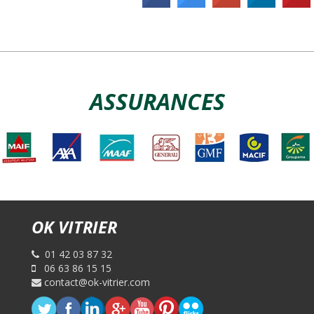
4 rue Herold
75001 Paris
OK Vitrier Issy-Les-Moulineaux
- 3.7 km
13 rue Camille Desmoulins
ASSURANCES
92040 Issy-Les-Moulineaux
OK Vitrier – Paris 17
- 3.8 km
17 rue Nollet
75017 Paris
OK Vitrier Neuilly-Sur-Seine
- 3.8 km
OK VITRIER
168 avenue Charles de Gaulle
92200 Neuilly-Sur-Seine
01 42 03 87 32
06 63 86 15 15
OK Vitrier Boulogne
contact@ok-vitrier.com
- 4 km
30 rue Thiers