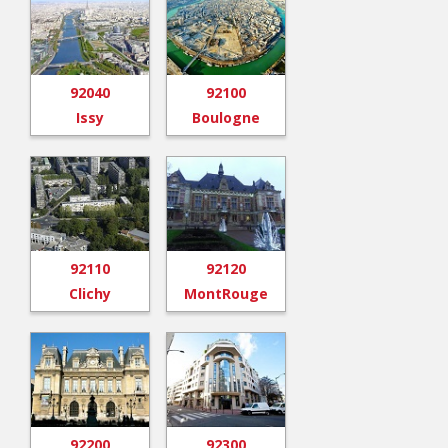
92040
92100
Issy
Boulogne
92110
92120
Clichy
MontRouge
92200
92300