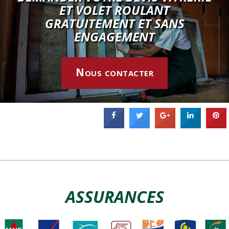
ET VOLET ROULANT
7 rue Jean Francois Gerbillon
GRATUITEMENT ET SANS
75006 Paris
ENGAGEMENT
OK Vitrier – Paris 14
- 3.3 km
51 rue de Plaisance
Nous contacter
Paris
OK Vitrier – Paris 1
- 3.6 km
4 rue Herold
75001 Paris
OK Vitrier Issy-Les-Moulineaux
- 3.7 km
13 rue Camille Desmoulins
ASSURANCES
92040 Issy-Les-Moulineaux
OK Vitrier – Paris 17
- 3.8 km