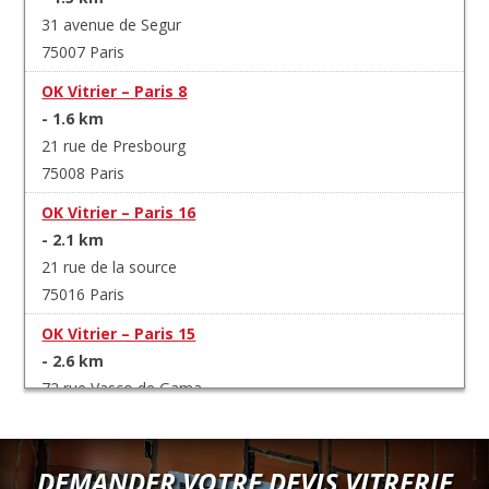
31 avenue de Segur
75007 Paris
OK Vitrier – Paris 8
- 1.6 km
21 rue de Presbourg
75008 Paris
OK Vitrier – Paris 16
- 2.1 km
21 rue de la source
75016 Paris
OK Vitrier – Paris 15
- 2.6 km
72 rue Vasco de Gama
75015 Paris
OK Vitrier – Paris 6
DEMANDER VOTRE DEVIS VITRERIE
- 2.6 km