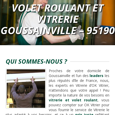
VOLET ROULANT ET
VITRERIE
GOUSSAINVILLE – 95190
QUI SOMMES-NOUS ?
Proches de votre domicile de
Goussainville et l’un des
leaders
les
plus réputés d’île de France, nous,
les experts en Vitrerie d’OK Vitrier,
n’attendons que votre appel ! Peu
importe la nature de vos besoins en
vitrerie et volet roulant
, vous
pouvez compter sur OK Vitrier pour
vous fournir le service de Vitrerie le
plus adapté à vos besoins, et ce à un
prix juste
reflétant