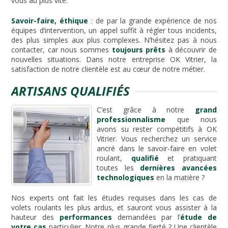
vous au plus vite.
Savoir-faire, éthique
: de par la grande expérience de nos
équipes d’intervention, un appel suffit à régler tous incidents,
des plus simples aux plus complexes. N’hésitez pas à nous
contacter, car nous sommes
toujours prêts
à découvrir de
nouvelles situations. Dans notre entreprise OK Vitrier, la
satisfaction de notre clientèle est au cœur de notre métier.
ARTISANS QUALIFIÉS
C’est grâce à notre
grand
professionnalisme
que nous
avons su rester compétitifs à OK
Vitrier. Vous recherchez un service
ancré dans le savoir-faire en volet
roulant,
qualifié
et pratiquant
toutes les
dernières avancées
technologiques
en la matière ?
Nos experts ont fait les études requises dans les cas de
volets roulants les plus ardus, et sauront vous assister à la
hauteur des
performances
demandées par l’
étude de
votre cas
particulier. Notre plus grande fierté ? Une clientèle